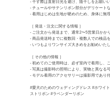
- 干す際は直射日光を避け、陰干しをお願い
- チュールやサテンリボン部分がデリケート
- 着用はじめは生地が硬めのため、身体に無
［ 発送・注文に関する情報 ］
- ご注文から発送まで、通常2〜5営業日かか
- 商品発送時までに複数回・複数人での検品
- いつもよりワンサイズ大きめをお勧めいた
［ その他の情報 ］
- 初めてのご使用時は、必ず室内で着用し、
- 写真は撮影時の照明により、実物と異なる
- モデル着用のアクセサリーは撮影用であり
#愛犬のためのウェディングドレス #ホワイト
ストリボン #ラベンダーリボン