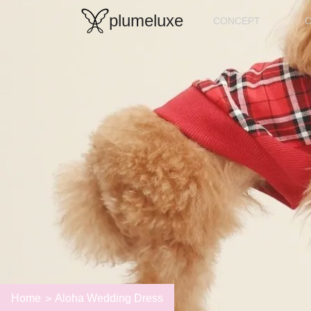
plumeluxe
CONCEPT
Home
Aloha Wedding Dress