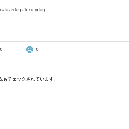
vedog #luxurydog
0
0
ムもチェックされています。