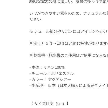
繊細な愛犬の肌に優しい、春夏の移ろう季節
シワがつきやすい素材のため、ナチュラルな
ださい
※ チュール部分やリボンにはアイロンをか
※ 洗うと５％〜10％ほど縮む特性がありま
※ 乾燥機・脱水機のご使用はご使用になら
- 本体：リネン100%
- チュール：ポリエステル
- カラー： アクアシアー
- 生産地： 日本（日本人職人による完全メ
【 サイズ目安（cm）】