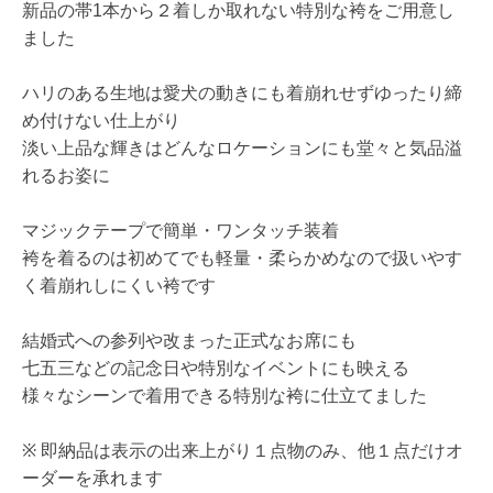
新品の帯1本から２着しか取れない特別な袴をご用意し
ました
ハリのある生地は愛犬の動きにも着崩れせずゆったり締
め付けない仕上がり
淡い上品な輝きはどんなロケーションにも堂々と気品溢
れるお姿に
マジックテープで簡単・ワンタッチ装着
袴を着るのは初めてでも軽量・柔らかめなので扱いやす
く着崩れしにくい袴です
結婚式への参列や改まった正式なお席にも
七五三などの記念日や特別なイベントにも映える
様々なシーンで着用できる特別な袴に仕立てました
※ 即納品は表示の出来上がり１点物のみ、他１点だけオ
ーダーを承れます