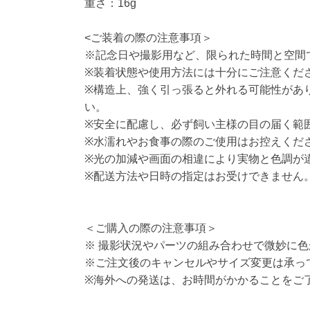
重さ：16g
<ご装着の際の注意事項＞
※記念日や撮影用など、限られた時間と空間
※装着状態や使用方法には十分にご注意くだ
※構造上、強く引っ張ると外れる可能性があ
い。
※安全に配慮し、必ず飼い主様の目の届く範
※水濡れやお食事の際のご使用はお控えくだ
※光の加減や画面の相違により実物と色調が
※配送方法や日時の指定はお受けできません
＜ご購入の際の注意事項＞
※ 撮影状況やパーツの組み合わせで微妙に
※ご注文後のキャンセルやサイズ変更は承っ
※海外への発送は、お時間がかかることをご