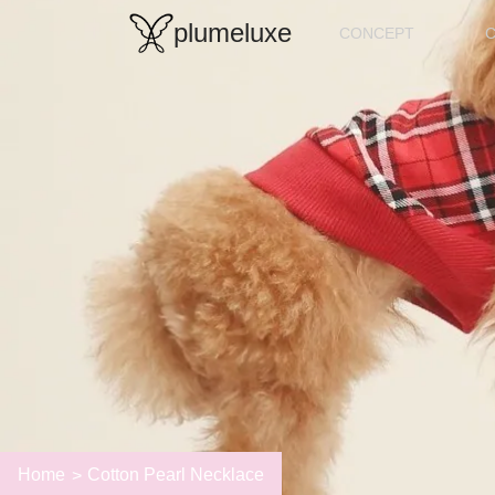
plumeluxe
CONCEPT
Home
Cotton Pearl Necklace