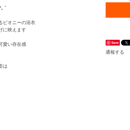
 ﾟ
るピオニーの浴衣
げに映えます
Save
可愛い存在感
通報する
姿は