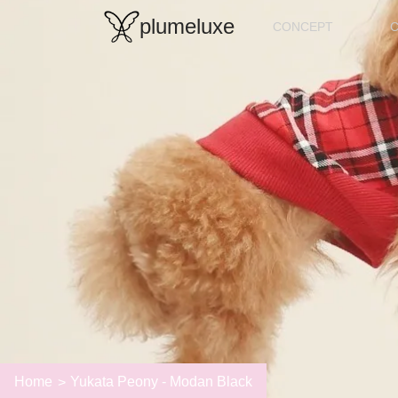
plumeluxe
CONCEPT
Home
Yukata Peony - Modan Black