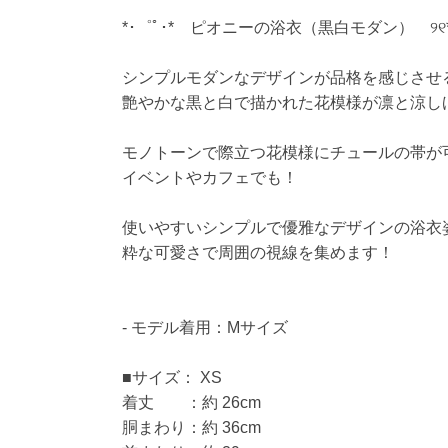
*･゜ﾟ･* ピオニーの浴衣（黒白モダン） ୨୧*｡
シンプルモダンなデザインが品格を感じさせ
艶やかな黒と白で描かれた花模様が凛と涼し
モノトーンで際立つ花模様にチュールの帯が
イベントやカフェでも！
使いやすいシンプルで優雅なデザインの浴衣
粋な可愛さで周囲の視線を集めます！
- モデル着用：Mサイズ
■サイズ： XS
着丈 ：約 26cm
胴まわり：約 36cm